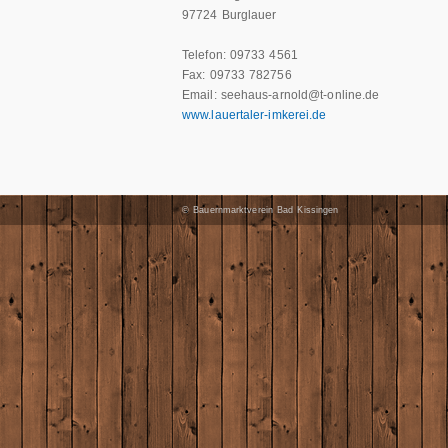
97724 Burglauer
Telefon: 09733 4561
Fax: 09733 782756
Email: seehaus-arnold@t-online.de
www.lauertaler-imkerei.de
©
Bauernmarktverein Bad Kissingen